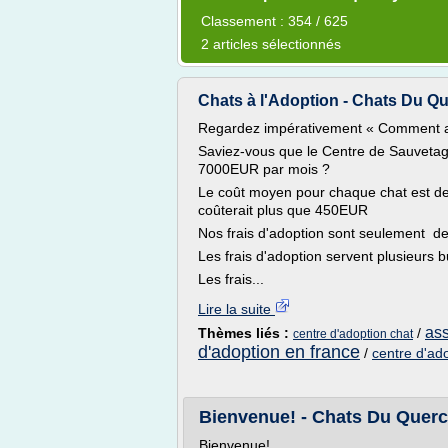
Classement : 354 / 625
2 articles sélectionnés
Chats à l'Adoption - Chats Du Q
Regardez impérativement « Comment ado
Saviez-vous que le Centre de Sauveta
7000EUR par mois ?
Le coût moyen pour chaque chat est de 
coûterait plus que 450EUR
Nos frais d'adoption sont seulement 
Les frais d'adoption servent plusieurs b
Les frais...
Lire la suite
ass
Thèmes liés :
/
centre d'adoption chat
d'adoption en france
/
centre d'ad
Bienvenue! - Chats Du Quer
Bienvenue!