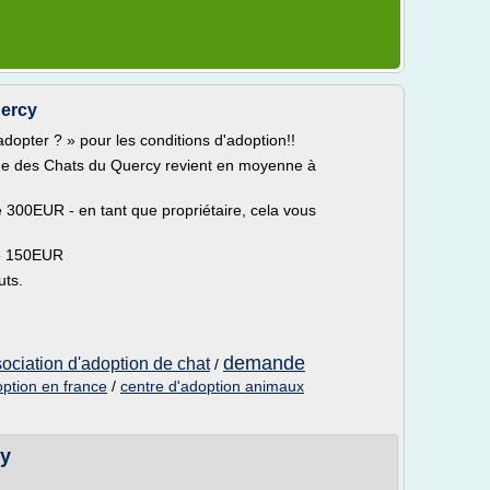
uercy
pter ? » pour les conditions d'adoption!!
ge des Chats du Quercy revient en moyenne à
300EUR - en tant que propriétaire, cela vous
de 150EUR
uts.
demande
ociation d'adoption de chat
/
option en france
/
centre d'adoption animaux
cy