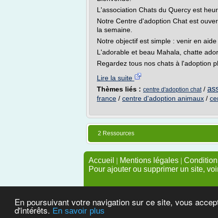
L'association Chats du Quercy est heure
Notre Centre d'adoption Chat est ouvert
la semaine.
Notre objectif est simple : venir en aid
L'adorable et beau Mahala, chatte ado
Regardez tous nos chats à l'adoption p
Lire la suite
ass
Thèmes liés :
/
centre d'adoption chat
france
/
centre d'adoption animaux
/
ce
2 Ressources
Accueil
|
Mentions légales
|
Conditions
Pour ajouter ou supprimer un site, voi
En poursuivant votre navigation sur ce site, vous accep
d'intérêts.
En savoir plus