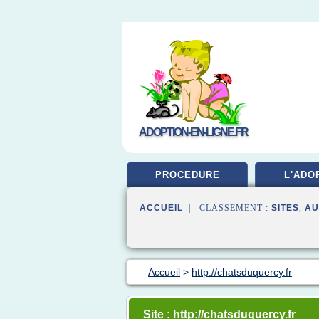
ADOPTION-EN-LIGNE.FR
PROCEDURE
L'ADO
ACCUEIL
| CLASSEMENT :
SITES
,
AU
Accueil
>
http://chatsduquercy.fr
Site : http://chatsduquercy.fr