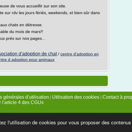
use de vous accueillir sur son site.
e sur rdv les jours fériés, weekends, et bien-sûr dans
e aux chats en détresse.
rable du mois de mars!!
lus prés sur nos pages...
ociation d'adoption de chat
/
centre d'adoption en
ntre d adoption pour animaux
 générales d'utilisation
|
Utilisation des cookies
|
Contact à pro
r l'article 4 des CGUs
tez l'utilisation de cookies pour vous proposer des contenu