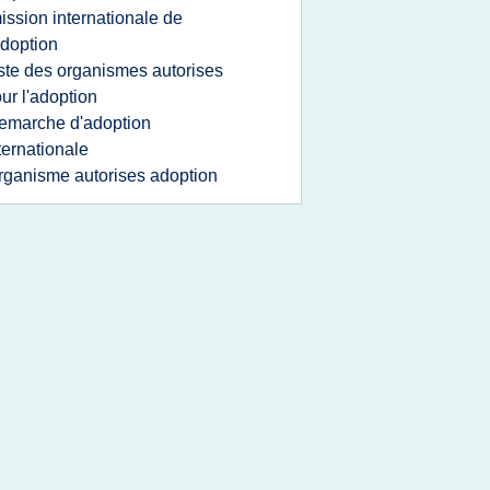
ission internationale de
adoption
iste des organismes autorises
ur l'adoption
emarche d'adoption
ternationale
rganisme autorises adoption