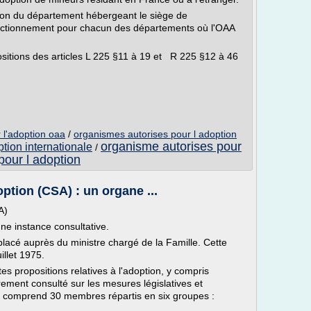
ion du département hébergeant le siège de
fonctionnement pour chacun des départements où l'OAA
positions des articles L 225 §11 à 19 et R 225 §12 à 46
 l'adoption oaa
/
organismes autorises pour l adoption
organisme autorises pour
tion internationale
/
pour l adoption
ption (CSA) : un organe ...
A)
une instance consultative.
placé auprès du ministre chargé de la Famille. Cette
illet 1975.
es propositions relatives à l'adoption, y compris
oirement consulté sur les mesures législatives et
l comprend 30 membres répartis en six groupes :