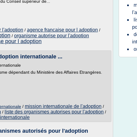
s du Conseil supérieur de...
m
l'
l
po
 l'adoption
agence francaise pour l adoption
/
/
d
ption
organisme autorise pour l'adoption
/
e pour l adoption
in
o
doption internationale ...
ternationale
ganisme dépendant du Ministère des Affaires Etrangères.
mission internationale de l'adoption
ternationale
/
/
n
liste des organismes autorises pour l'adoption
/
/
internationale
anismes autorisés pour l'adoption