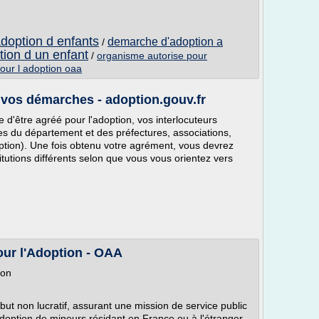
adoption d enfants
demarche d'adoption a
/
tion d un enfant
/
organisme autorise pour
our l adoption oaa
vos démarches - adoption.gouv.fr
d'être agréé pour l'adoption, vos interlocuteurs
es du département et des préfectures, associations,
ption). Une fois obtenu votre agrément, vous devrez
tutions différents selon que vous vous orientez vers
ur l'Adoption - OAA
ion
ut non lucratif, assurant une mission de service public
doption de mineurs résidant en France ou à l'étranger.