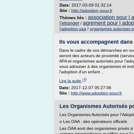
Date:
2017-03-09 01:32:14
Site :
http://adoption.gouv.fr
association pour l 
Thèmes liés :
agrement pour l adop
l'etranger
/
l'adoption oaa
/
organismes autorises p
Ils vous accompagnent dans 
Dans le cadre de vos démarches en vue 
seront des acteurs de proximité (servic
AFA et organismes autorisés pour l'ado
vous adresser à des organismes et insti
l'adoption d'un enfant...
Lire la suite
Date:
2017-12-07 05:27:06
Site :
http://www.adoption.gouv.fr
Les Organismes Autorisés po
Les Organismes Autorisés pour l'Adopt
o Les OAA : des opérateurs officiels
Les OAA sont des organismes privés à b
comme intermédiaires qualifiés pour l'a