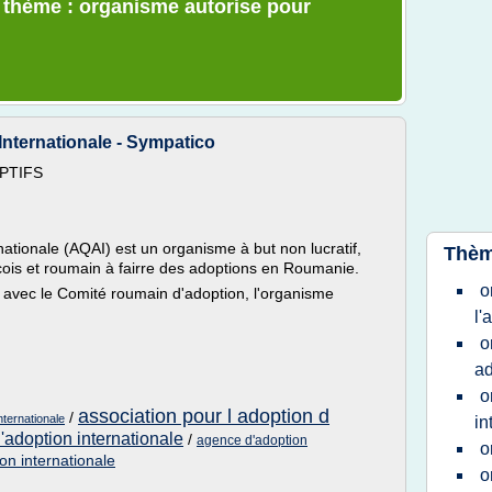
e thème : organisme autorise pour
nternationale - Sympatico
PTIFS
tionale (AQAI) est un organisme à but non lucratif,
Thèm
ois et roumain à fairre des adoptions en Roumanie.
o
on avec le Comité roumain d'adoption, l'organisme
l'
o
ad
o
association pour l adoption d
/
ternationale
in
'adoption internationale
/
agence d'adoption
o
on internationale
o