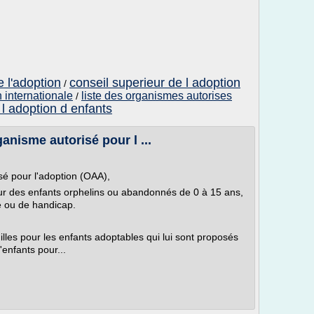
e l'adoption
conseil superieur de l adoption
/
 internationale
liste des organismes autorises
/
 l adoption d enfants
anisme autorisé pour l ...
é pour l'adoption (OAA),
our des enfants orphelins ou abandonnés de 0 à 15 ans,
té ou de handicap.
illes pour les enfants adoptables qui lui sont proposés
'enfants pour...