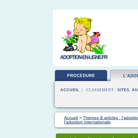
ADOPTION-EN-LIGNE.FR
PROCEDURE
L'ADO
ACCUEIL
| CLASSEMENT :
SITES
,
AU
Accueil
>
Thèmes & articles : l'adopti
l'adoption internationale