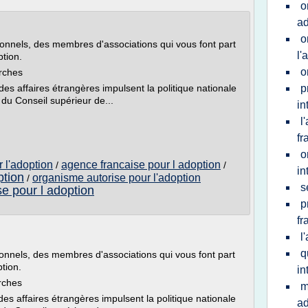
o
ad
o
ionnels, des membres d'associations qui vous font part
l'
tion.
o
rches
des affaires étrangères impulsent la politique nationale
p
s du Conseil supérieur de...
in
l
fr
o
 l'adoption
agence francaise pour l adoption
/
/
in
ption
organisme autorise pour l'adoption
/
s
e pour l adoption
p
fr
l
q
ionnels, des membres d'associations qui vous font part
tion.
in
rches
m
des affaires étrangères impulsent la politique nationale
ad