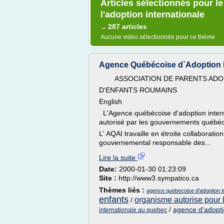
Articles sélectionnés pour l
l'adoption internationale
287 articles
→
Aucune vidéo sélectionnée pour ce thème
Agence Québécoise d`Adoption I
ASSOCIATION DE PARENTS ADO
D'ENFANTS ROUMAINS
English
L'Agence québécoise d'adoption interna
autorisé par les gouvernements québéc
L' AQAI travaille en étroite collaborati
gouvernemental responsable des...
Lire la suite
Date:
2000-01-30 01:23:09
Site :
http://www3.sympatico.ca
Thèmes liés :
agence quebecoise d'adoption in
enfants
organisme autorise pour l
/
/
agence d'adopti
internationale au quebec