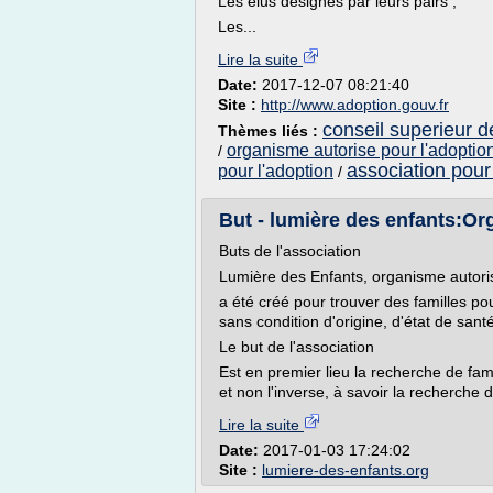
Les élus désignés par leurs pairs ;
Les...
Lire la suite
Date:
2017-12-07 08:21:40
Site :
http://www.adoption.gouv.fr
conseil superieur d
Thèmes liés :
organisme autorise pour l'adoption
/
association pour
pour l'adoption
/
But - lumière des enfants:Org
Buts de l'association
Lumière des Enfants, organisme autoris
a été créé pour trouver des familles p
sans condition d'origine, d'état de san
Le but de l'association
Est en premier lieu la recherche de fam
et non l'inverse, à savoir la recherche d
Lire la suite
Date:
2017-01-03 17:24:02
Site :
lumiere-des-enfants.org