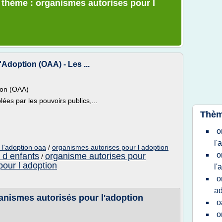
e thème : organismes autorises pour l
Adoption (OAA) - Les ...
ion (OAA)
ées par les pouvoirs publics,...
Thèm
o
l'
 l'adoption oaa
/
organismes autorises pour l adoption
o
 d enfants
organisme autorises pour
/
pour l adoption
l'
o
ad
anismes autorisés pour l'adoption
o
o