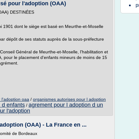
sé pour l'adoption (OAA)
p
 (OAA) DESTINÉES
i 1901 dont le siège est basé en Meurthe-et-Moselle
par dépôt de ses statuts auprès de la sous-préfecture
 Conseil Général de Meurthe-et-Moselle, l'habilitation et
OAA, pour le placement d'enfants mineurs de moins de 15
 agrément.
 l'adoption oaa
/
organismes autorises pour l adoption
n d enfants
agrement pour l adoption d un
/
r l'adoption
adoption (OAA) - La France en ...
 Comité de Bordeaux