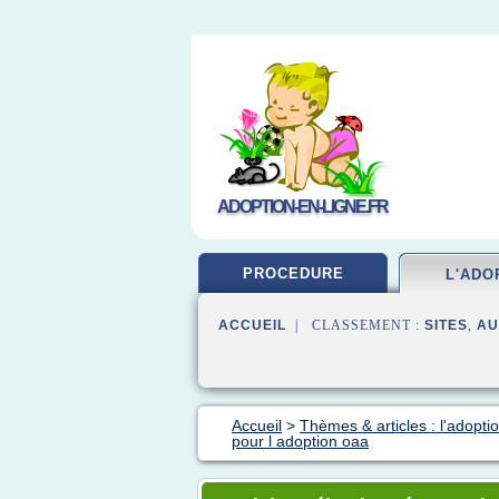
ADOPTION-EN-LIGNE.FR
PROCEDURE
L'ADO
ACCUEIL
| CLASSEMENT :
SITES
,
AU
Accueil
>
Thèmes & articles : l'adopti
pour l adoption oaa