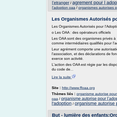
agrement pour l adop
l'etranger
/
l'adoption oaa
/
organismes autorises p
Les Organismes Autorisés po
Les Organismes Autorisés pour l'Adopt
o Les OAA : des opérateurs officiels
Les OAA sont des organismes privés à bu
comme intermédiaires qualifiés pour l'a
Leur agrément comporte une autorisati
l'association, et des déclarations de 
exerce son activité.
L'action des OAA est régie par les disp
du code de...
Lire la suite
Site :
http://www.ffoaa.org
Thèmes liés :
organisme autorise pour
organisme autorise pour l'adop
oaa
/
l'adoption
organisme autorise 
/
But - lumière des enfants:Org