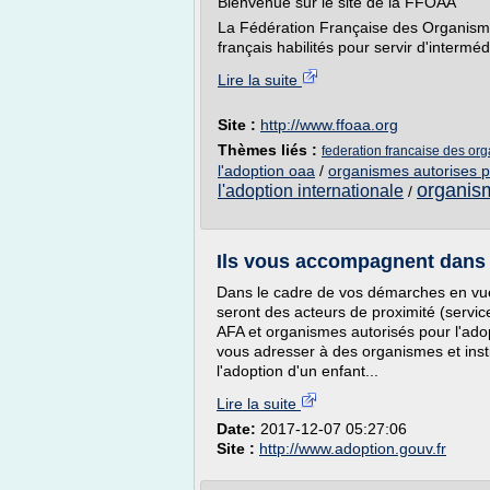
Bienvenue sur le site de la FFOAA
La Fédération Française des Organisme
français habilités pour servir d'interméd
Lire la suite
Site :
http://www.ffoaa.org
Thèmes liés :
federation francaise des org
l'adoption oaa
/
organismes autorises p
organism
l'adoption internationale
/
Ils vous accompagnent dans 
Dans le cadre de vos démarches en vue 
seront des acteurs de proximité (servic
AFA et organismes autorisés pour l'ado
vous adresser à des organismes et insti
l'adoption d'un enfant...
Lire la suite
Date:
2017-12-07 05:27:06
Site :
http://www.adoption.gouv.fr