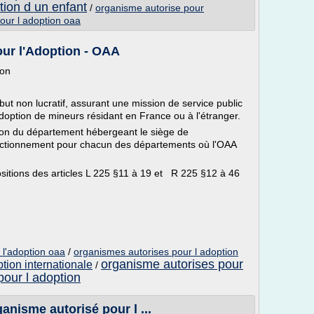
tion d un enfant
/
organisme autorise pour
our l adoption oaa
ur l'Adoption - OAA
ion
t non lucratif, assurant une mission de service public
doption de mineurs résidant en France ou à l'étranger.
on du département hébergeant le siège de
fonctionnement pour chacun des départements où l'OAA
ositions des articles L 225 §11 à 19 et R 225 §12 à 46
 l'adoption oaa
/
organismes autorises pour l adoption
organisme autorises pour
tion internationale
/
pour l adoption
anisme autorisé pour l ...