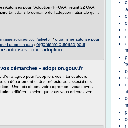
o
s Autorisés pour l'Adoption (FFOAA) réunit 22 OAA
l'
iaire tant dans le domaine de l'adoption nationale qu'...
o
o
o
o
/
organisme autorise pour
anismes autorises pour l'adoption
o
organisme autorise pour
our l adoption oaa
/
e autorises pour l'adoption
in
p
fr
vos démarches - adoption.gouv.fr
a
d'être agréé pour l'adoption, vos interlocuteurs
d
es du département et des préfectures, associations,
o
ption). Une fois obtenu votre agrément, vous devrez
in
tutions différents selon que vous vous orientez vers
d
in
p
d
p