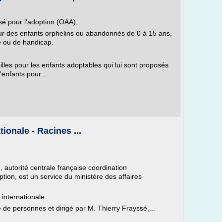
é pour l'adoption (OAA),
our des enfants orphelins ou abandonnés de 0 à 15 ans,
té ou de handicap.
illes pour les enfants adoptables qui lui sont proposés
'enfants pour...
ionale - Racines ...
, autorité centrale française coordination
doption, est un service du ministère des affaires
 internationale
de personnes et dirigé par M. Thierry Frayssé,...