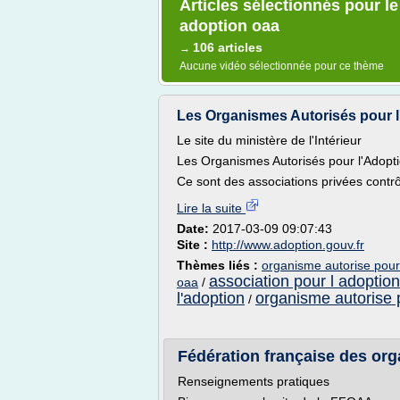
Articles sélectionnés pour l
adoption oaa
106 articles
→
Aucune vidéo sélectionnée pour ce thème
Les Organismes Autorisés pour l'
Le site du ministère de l'Intérieur
Les Organismes Autorisés pour l'Adopt
Ce sont des associations privées contrôl
Lire la suite
Date:
2017-03-09 09:07:43
Site :
http://www.adoption.gouv.fr
Thèmes liés :
organisme autorise pour
association pour l adoption
oaa
/
l'adoption
organisme autorise 
/
Fédération française des org
Renseignements pratiques