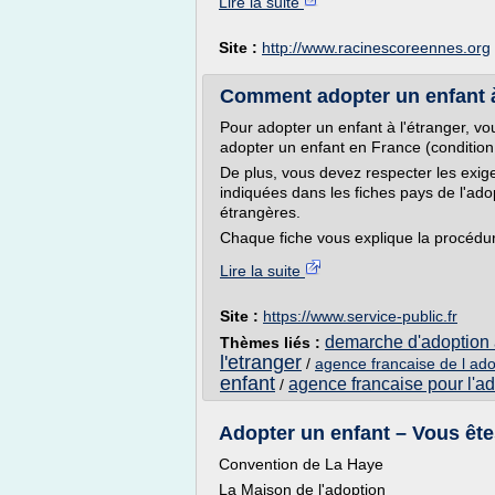
Lire la suite
Site :
http://www.racinescoreennes.org
Comment adopter un enfant à l
Pour adopter un enfant à l'étranger, v
adopter un enfant en France (condition 
De plus, vous devez respecter les exigen
indiquées dans les fiches pays de l'adop
étrangères.
Chaque fiche vous explique la procédur
Lire la suite
Site :
https://www.service-public.fr
demarche d'adoption a
Thèmes liés :
l'etranger
/
agence francaise de l ado
enfant
agence francaise pour l'a
/
Adopter un enfant – Vous êtes
Convention de La Haye
La Maison de l'adoption