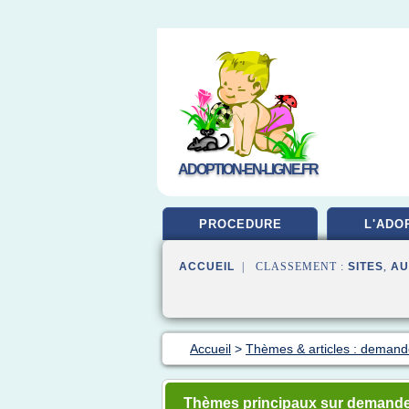
ADOPTION-EN-LIGNE.FR
PROCEDURE
L'ADO
ACCUEIL
| CLASSEMENT :
SITES
,
AU
Accueil
>
Thèmes & articles : demand
Thèmes principaux sur demande