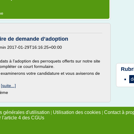
me
ire de demande d’adoption
dmin 2017-01-29T16:16:25+00:00
dats à l'adoption des perroquets offerts sur notre site
ompléter ce court formulaire.
Rubr
 examinerons votre candidature et vous aviserons de
d
.
[suite...]
thème
 générales d'utilisation
|
Utilisation des cookies
|
Contact à pro
r l'article 4 des CGUs