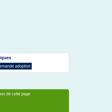
iques
emande adoption
pos de cette page