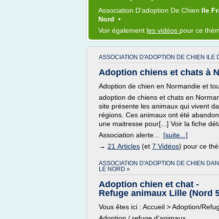
Association D'adoption
De
Chien
Ile F
Nord
•
Voir également
les vidéos
pour ce thè
ASSOCIATION D'ADOPTION DE CHIEN ILE 
Adoption chiens et chats à Na
Adoption de chien en Normandie et tou
adoption de chiens et chats en Norman
site présente les animaux qui vivent d
régions. Ces animaux ont été abandonn
une maitresse pour[...] Voir la fiche dét
Association alerte...
[suite...]
→
21 Articles
(et
7 Vidéos
) pour ce th
ASSOCIATION D'ADOPTION DE CHIEN DA
LE NORD »
Adoption chien et chat -
Refuge animaux Lille (Nord 
Vous êtes ici : Accueil > Adoption/Refu
Adoption / refuge d'animaux