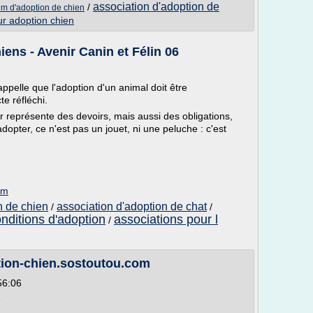
association d'adoption de
/
um d'adoption de chien
ur adoption chien
ens - Avenir Canin et Félin 06
appelle que l'adoption d'un animal doit être
e réfléchi.
er représente des devoirs, mais aussi des obligations,
opter, ce n'est pas un jouet, ni une peluche : c'est
om
n de chien
association d'adoption de chat
/
/
nditions d'adoption
associations pour l
/
ion-chien.sostoutou.com
56:06
e