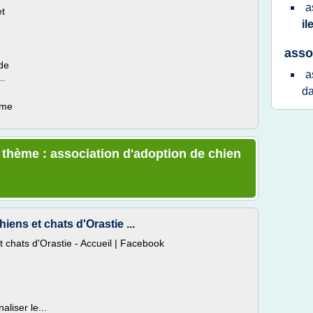
a
et
il
asso
 de
a
..
da
ème
e thème : association d'adoption de chien
iens et chats d'Orastie ...
t chats d'Orastie - Accueil | Facebook
liser le...