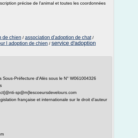
scription précise de l'animal et toutes les coordonnées
n de chien
association d'adoption de chat
/
/
service d'adoption
ur l adoption de chien
/
 la Sous-Préfecture d'Alès sous le N° W061004326
s
ntact[@nti-sp@m]lescoeursdevelours.com
islation française et internationale sur le droit d'auteur
om