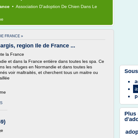
rance
•
Association D'adoption
De
Chien
Dans Le
me
DE FRANCE »
rgis, region Ile de France ...
te la France
die et dans la France entière dans toutes les spa. Ce
ans les refuges en Normandie et dans toutes les
Sous
és voir maltraités, et cherchent tous un maitre ou
aillée
a
a
ème
p
NS
Plus
d'ad
59)
ge
adop