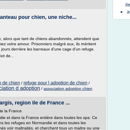
il
a
anteau pour chien, une niche...
e, alors que tant de chiens abandonnés, attendent que
iez votre amour. Prisonniers malgré eux, ils méritent
s jours derrière les barreaux d'une cage d'un refuge.
ot de...
n de chien
refuge pour l adoption de chien
/
/
iation d adoption
/
association adoption chien
rgis, region Ile de France ...
te la France
ie et dans la France entière dans toutes les spa. Ce
ans les refuges en Normandie et dans toutes les
s voir maltraités, et cherchent tous un maitre ou une