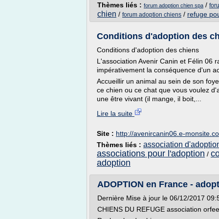
Thèmes liés :
/
for
forum adoption chien spa
chien
/
/
refuge po
forum adoption chiens
Conditions d'adoption des chi
Conditions d'adoption des chiens
L'association Avenir Canin et Félin 06 r
impérativement la conséquence d'un act
Accueillir un animal au sein de son foy
ce chien ou ce chat que vous voulez d'ad
une être vivant (il mange, il boit,...
Lire la suite
Site :
http://avenircanin06.e-monsite.c
association d'adoptio
Thèmes liés :
associations pour l'adoption
co
/
adoption
ADOPTION en France - adopt
Dernière Mise à jour le 06/12/2017 09:
CHIENS DU REFUGE association orfe