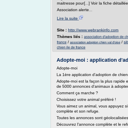
maitresse pour[...] Voir la fiche détaillée
Association alerte...
Lire la suite
Site :
http://www.webrankinfo.com
Thèmes liés :
association d'adoption de ch
/
/
si
france
association adoption chien val d'oise
chien ile de france
Adopte-moi : application d'a
Adopte-moi
La 1ère application d'adoption de chien
Adopte-moi est la façon la plus rapide 
de 5000 annonces d'animaux à adopter
Comment ça marche ?
Choisissez votre animal préféré !
Vous aimez un animal, vous appuyez si
complète et son refuge.
Toutes les annonces sont géolocalisées 
Découvrez l'annonce complète et le re