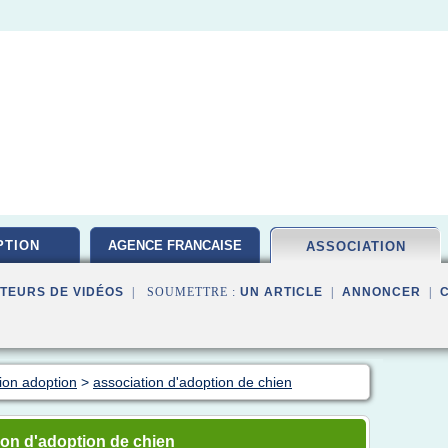
PTION
AGENCE FRANCAISE
ASSOCIATION
TEURS DE VIDÉOS
| SOUMETTRE :
UN ARTICLE
|
ANNONCER
|
tion adoption
>
association d'adoption de chien
on d'adoption de chien