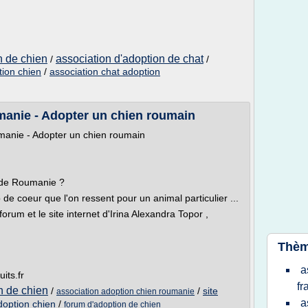
n de chien
association d'adoption de chat
/
/
tion chien
/
association chat adoption
manie - Adopter un chien roumain
oumanie - Adopter un chien roumain
 de Roumanie ?
de coeur que l'on ressent pour un animal particulier ...
rum et le site internet d'Irina Alexandra Topor ,
Thèm
a
its.fr
fr
n de chien
/
/
site
association adoption chien roumanie
a
adoption chien
/
forum d'adoption de chien