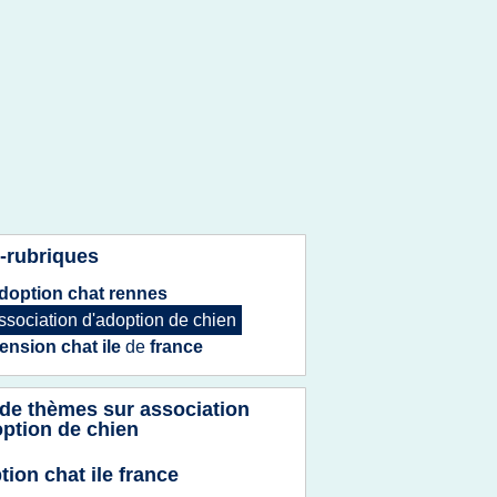
-rubriques
doption chat rennes
ssociation d'adoption
de
chien
ension chat ile
de
france
 de thèmes sur
association
option de chien
tion chat ile france