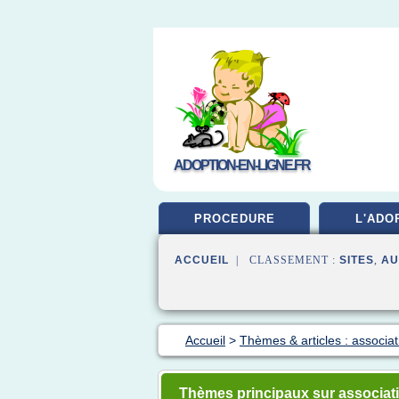
ADOPTION-EN-LIGNE.FR
PROCEDURE
L'ADO
ACCUEIL
| CLASSEMENT :
SITES
,
AU
Accueil
>
Thèmes & articles : associa
Thèmes principaux sur associati