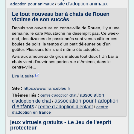
site d'adoption animaux
adoption pour animaux
/
Le tout nouveau bar à chats de Rouen
victime de son succès
Depuis son ouverture en centre-ville de Rouen, il y a une
semaine, le café Moustache ne désemplit pas. Ce week-
end, des dizaines de passionnés sont venus câliner ces
boules de poils, le temps d'un petit déjeuner ou d'un
goûter. Plusieurs félins ont même été adoptés.
Avis aux amoureux de gros matous tout doux ! Un bar à
chats vient d'ouvrir ses portes rue d'Amiens, dans le
centre-ville...
Lire la suite
Site :
https://www.francebleu.fr
association
Thèmes liés :
/
centre d'adoption chat
association pour l adoption
d'adoption de chat
/
d enfants
centre d adoption d enfant
/
/
centre
d'adoption en france
jeux virtuels gratuits - Le Jeu de l'esprit
protecteur