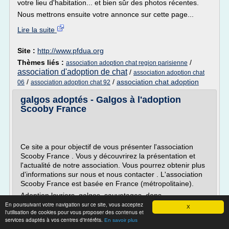
votre lieu d'habitation... et bien sûr des photos récentes.
Nous mettrons ensuite votre annonce sur cette page...
Lire la suite
Site :
http://www.pfdua.org
Thèmes liés :
/
association adoption chat region parisienne
association d'adoption de chat
/
association adoption chat
/
/
association chat adoption
06
association adoption chat 92
galgos adoptés - Galgos à l'adoption
Scooby France
Ce site a pour objectif de vous présenter l'association
Scooby France . Vous y découvrirez la présentation et
l'actualité de notre association. Vous pourrez obtenir plus
d'informations sur nous et nous contacter . L'association
Scooby France est basée en France (métropolitaine).
Adoption levriers ,galgos ,sauvetages ,dons
En poursuivant votre navigation sur ce site, vous acceptez
Vous pouvez parcourir le site Scooby France à l'aide
X
l'utilisation de cookies pour vous proposer des contenus et
des...
services adaptés à vos centres d'intérêts.
En savoir plus