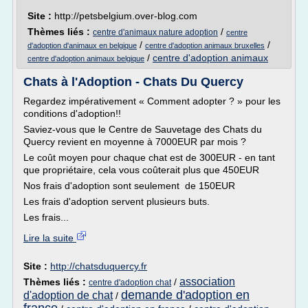
Site :
http://petsbelgium.over-blog.com
Thèmes liés :
/
centre d'animaux nature adoption
centre
/
/
d'adoption d'animaux en belgique
centre d'adoption animaux bruxelles
/
centre d'adoption animaux
centre d'adoption animaux belgique
Chats à l'Adoption - Chats Du Quercy
Regardez impérativement « Comment adopter ? » pour les
conditions d'adoption!!
Saviez-vous que le Centre de Sauvetage des Chats du
Quercy revient en moyenne à 7000EUR par mois ?
Le coût moyen pour chaque chat est de 300EUR - en tant
que propriétaire, cela vous coûterait plus que 450EUR
Nos frais d'adoption sont seulement de 150EUR
Les frais d'adoption servent plusieurs buts.
Les frais...
Lire la suite
Site :
http://chatsduquercy.fr
association
Thèmes liés :
/
centre d'adoption chat
demande d'adoption en
d'adoption de chat
/