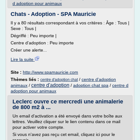
d adoption pour animaux
Chats - Adoption - SPA Mauricie
Il y a 80 résultats correspondant à vos critères : Âge : Tous |
Sexe : Tous |
Dégriffé : Peu importe |
Centre d'adoption : Peu importe
Créer une alerte...
Lire la suite
Site :
http://www.spamauricie.com
Thèmes liés :
/
centre d'adoption
centre d'adoption chat
centre d'adoption
animaux
/
/
adoption chat spa
/
centre d
adoption pour animaux
Leclerc ouvre ce mercredi une animalerie
de 800 m2 à ...
Un email d'activation a été envoyé dans votre boîte aux
lettres. Veuillez cliquer sur le lien contenu dans ce mail
pour activer votre compte.
Si vous n'avez pas reçu cet email, cliquez ici pour le