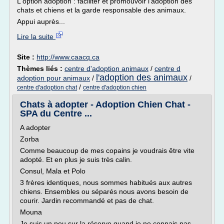
L'option adoption : faciliter et promouvoir l'adoption des
chats et chiens et la garde responsable des animaux.
Appui auprès...
Lire la suite
Site :
http://www.caacq.ca
Thèmes liés :
centre d'adoption animaux
/
centre d
l'adoption des animaux
adoption pour animaux
/
/
/
centre d'adoption chat
centre d'adoption chien
Chats à adopter - Adoption Chien Chat -
SPA du Centre ...
A adopter
Zorba
Comme beaucoup de mes copains je voudrais être vite
adopté. Et en plus je suis très calin.
Consul, Mala et Polo
3 frères identiques, nous sommes habitués aux autres
chiens. Ensembles ou séparés nous avons besoin de
courir. Jardin recommandé et pas de chat.
Mouna
Je suis un peu sur la réserve quand je ne connais pas