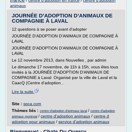
france
/
centre d'adoption en france
/
centre d'adoption
animaux
JOURNÉE D’ADOPTION D’ANIMAUX DE
COMPAGNIE À LAVAL
12 questions à se poser avant d'adopter
JOURNÉE D'ADOPTION D'ANIMAUX DE COMPAGNIE À
LAVAL
JOURNÉE D'ADOPTION D'ANIMAUX DE COMPAGNIE À
LAVAL
Le 12 novembre 2013, dans Nouvelles , par admin
Le dimanche 17 novembre, de 11h à 15h, vous êtes tous
invités à la JOURNÉE D'ADOPTION D'ANIMAUX DE
COMPAGNIE à Laval. Organisé par la ville de Laval et la
CaacQ (Centre d'adoption...
Lire la suite
Site :
spca.com
Thèmes liés :
/
centre d'adoption d'animaux laval
centre d'adoption
/
centre d'adoption animaux
/
centre d
animaux montreal
adoption pour animaux
/
service d'adoption animaux
Bienvenue! - Chats Du Quercy