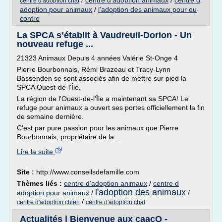
/
centre d'adoption animaux
/
centre d
centre d'adoption chat
adoption pour animaux
/
l'adoption des animaux pour ou
contre
La SPCA s’établit à Vaudreuil-Dorion - Un
nouveau refuge ...
21323 Animaux Depuis 4 années Valérie St-Onge 4
Pierre Bourbonnais, Rémi Brazeau et Tracy-Lynn
Bassenden se sont associés afin de mettre sur pied la
SPCA Ouest-de-l'Île.
La région de l'Ouest-de-l'Île a maintenant sa SPCA! Le
refuge pour animaux a ouvert ses portes officiellement la fin
de semaine dernière.
C'est par pure passion pour les animaux que Pierre
Bourbonnais, propriétaire de la...
Lire la suite
Site :
http://www.conseilsdefamille.com
Thèmes liés :
centre d'adoption animaux
/
centre d
l'adoption des animaux
adoption pour animaux
/
/
/
centre d'adoption chien
centre d'adoption chat
Actualités | Bienvenue aux caacQ -