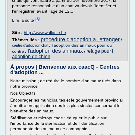
chats qui vont naître à partir du 1er novembre 2017, la
personne responsable d'un chat va devoir l'identifier et
l'enregistrer, avant l'âge de 12...
Lire la suite
Site :
http://www.wallonie.be
procedure d'adoption a l'etranger
Thèmes liés :
/
/
l'adoption des animaux pour ou
centre d'adoption chat
l'adoption des animaux
refuge pour l
contre
/
/
adoption de chien
À propos | Bienvenue aux caacQ - Centres
d'adoption ...
Notre mission ; de réduire le nombre d'animaux tués dans
notre province
Nos Objectifs
Encourager les municipalités et le gouvernement provincial
à mettre en application des lois plus strictes concernant le
bien-être des animaux.
Stérilisation et micropucage : éduquer le public sur
l'importance de la stérilisation et de l'identification
permanente des animaux de compagnie.