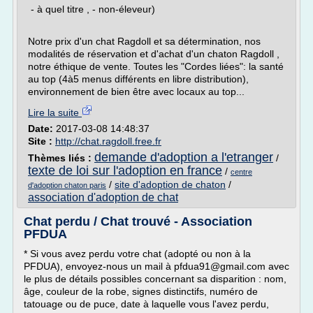
- à quel titre , - non-éleveur)
Notre prix d'un chat Ragdoll et sa détermination, nos
modalités de réservation et d'achat d'un chaton Ragdoll ,
notre éthique de vente. Toutes les "Cordes liées": la santé
au top (4à5 menus différents en libre distribution),
environnement de bien être avec locaux au top...
Lire la suite
Date:
2017-03-08 14:48:37
Site :
http://chat.ragdoll.free.fr
demande d'adoption a l'etranger
Thèmes liés :
/
texte de loi sur l'adoption en france
/
centre
/
site d'adoption de chaton
/
d'adoption chaton paris
association d'adoption de chat
Chat perdu / Chat trouvé - Association
PFDUA
* Si vous avez perdu votre chat (adopté ou non à la
PFDUA), envoyez-nous un mail à pfdua91@gmail.com avec
le plus de détails possibles concernant sa disparition : nom,
âge, couleur de la robe, signes distinctifs, numéro de
tatouage ou de puce, date à laquelle vous l'avez perdu,