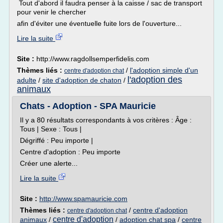
Tout d'abord il faudra penser à la caisse / sac de transport
pour venir le chercher
afin d'éviter une éventuelle fuite lors de l'ouverture...
Lire la suite
Site :
http://www.ragdollsemperfidelis.com
Thèmes liés :
/
l'adoption simple d'un
centre d'adoption chat
l'adoption des
adulte
/
site d'adoption de chaton
/
animaux
Chats - Adoption - SPA Mauricie
Il y a 80 résultats correspondants à vos critères : Âge :
Tous | Sexe : Tous |
Dégriffé : Peu importe |
Centre d'adoption : Peu importe
Créer une alerte...
Lire la suite
Site :
http://www.spamauricie.com
Thèmes liés :
/
centre d'adoption
centre d'adoption chat
centre d'adoption
animaux
/
/
adoption chat spa
/
centre