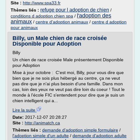
Site :
http://www.spa33.fr
refuge pour l adoption de chien
Thèmes liés :
/
l'adoption des
conditions d adoption chien spa
/
animaux
/
centre d'adoption animaux
/
centre d adoption
pour animaux
Billy, un Male chien de race croisée
Disponible pour Adoption
Billy
Un chien de race croisée Male présentement Disponible
pour Adoption
Mise à jour octobre : C'est moi, Billy, pour vous dire que
bien que je ne sois plus hébergé au centre, ça ne veut
pas dire que je n'ai plus besoin d'une famille. Dans mon
cas, loin des yeux ne veut pas dire loin du coeur ! Tout le
monde à l'école FIC s'entendent pour dire que je suis un
chien intelligent qui a...
Lire la suite
Date:
2017-12-07 20:28:27
Site :
http://animatch.ca
Thèmes liés :
demande d'adoption simple formulaire
/
l'adoption simple d'un adulte
/
demande d'adoption adulte