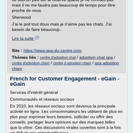
mais il ne me faudra pas beaucoup de temps pour être
proche de vous.
Sherwood
J'ai le poil tout doux mais je n'aime pas les chats. J'ai
besoin de faire beaucoup...
Lire la suite
Site :
https://www.spa-du-centre.com
Thèmes liés :
/
adoption chat spa
/
centre d'adoption chat
/
/
spa adoption
centre d'adoption chien
centre d adoption chien
chien
French for Customer Engagement - eGain -
eGain
Services d'intérêt général
Communautés et réseaux sociaux
En 2010, les réseaux sociaux sont devenus la principale
activité en ligne. Les consommateurs les utilisent de plus en
plus pour exprimer leurs besoins, solliciter ou offrir des
conseils, partager leurs opinions sur des marques telles
que la vôtre. Ces discussions virales ouvertes sont à la fois
un défi et une opportunité pour...