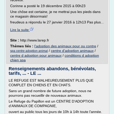
recevoir.
Corinne a posté le 19 décembre 2015 à 00h23
Une chôse est certaine, je ne mettrai pus les pieds dans
ce magasin désormais!
freudeus a répondu le 27 janvier 2016 à 12h13 Pas plus...
Lire la suite
Site :
http://www.larep.fr
Thèmes liés :
l'adoption des animaux pour ou contre
/
/
centre d'adoption animaux
/
spa centre adoption animal
centre d adoption pour animaux
/
conditions d adoption
chien spa
Renseignements abandons, bénévolats,
tarifs, ... - LE ...
LE REFUGE EST MALHEUREUSEMENT PLUS QUE
COMPLET EN CHIENS ET EN CHATS.
Sans un grand nombre de future adoption, nous ne
pourrons pas recueillir de nouveaux animaux.
Le Refuge du Papillon est un CENTRE D'ADOPTION
d'ANIMAUX DE COMPAGNIE,
ouvert au public tous les jours de 10h à 14h toute l'année.