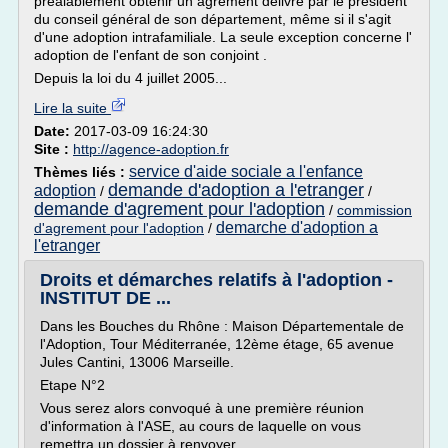
préalablement obtenir un agrément délivré par le président
du conseil général de son département, même si il s'agit
d'une adoption intrafamiliale. La seule exception concerne l'
adoption de l'enfant de son conjoint .
Depuis la loi du 4 juillet 2005...
Lire la suite
Date:
2017-03-09 16:24:30
Site :
http://agence-adoption.fr
service d'aide sociale a l'enfance
Thèmes liés :
demande d'adoption a l'etranger
adoption
/
/
demande d'agrement pour l'adoption
/
commission
demarche d'adoption a
d'agrement pour l'adoption
/
l'etranger
Droits et démarches relatifs à l'adoption -
INSTITUT DE ...
Dans les Bouches du Rhône : Maison Départementale de
l'Adoption, Tour Méditerranée, 12ème étage, 65 avenue
Jules Cantini, 13006 Marseille.
Etape N°2
Vous serez alors convoqué à une première réunion
d'information à l'ASE, au cours de laquelle on vous
remettra un dossier à renvoyer.