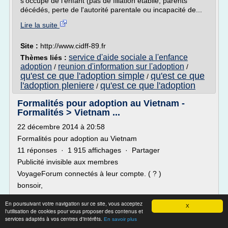
s'occupe de l'enfant (pas de filiation établie, parents
décédés, perte de l'autorité parentale ou incapacité de...
Lire la suite
Site :
http://www.cidff-89.fr
service d'aide sociale a l'enfance
Thèmes liés :
adoption
reunion d'information sur l'adoption
/
/
qu'est ce que l'adoption simple
qu'est ce que
/
l'adoption pleniere
qu'est ce que l'adoption
/
Formalités pour adoption au Vietnam -
Formalités > Vietnam ...
22 décembre 2014 à 20:58
Formalités pour adoption au Vietnam
11 réponses · 1 915 affichages · Partager
Publicité invisible aux membres
VoyageForum connectés à leur compte. ( ? )
bonsoir,
je viens avec une copine au vietnam du 1er janvier au 22
En poursuivant votre navigation sur ce site, vous acceptez
janvier nous arrivons sur hanoi..ma question est si
X
l'utilisation de cookies pour vous proposer des contenus et
quelqu'un pourrait me renseigner concernant les formalités
services adaptés à vos centres d'intérêts.
En savoir plus
en démarche individuelle...