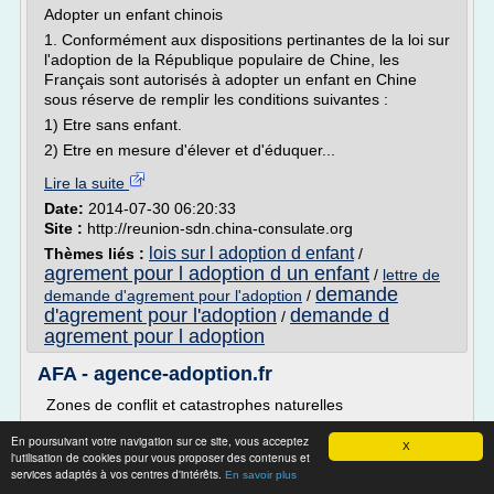
Adopter un enfant chinois
1. Conformément aux dispositions pertinantes de la loi sur
l'adoption de la République populaire de Chine, les
Français sont autorisés à adopter un enfant en Chine
sous réserve de remplir les conditions suivantes :
1) Etre sans enfant.
2) Etre en mesure d'élever et d'éduquer...
Lire la suite
Date:
2014-07-30 06:20:33
Site :
http://reunion-sdn.china-consulate.org
lois sur l adoption d enfant
Thèmes liés :
/
agrement pour l adoption d un enfant
/
lettre de
demande
demande d'agrement pour l'adoption
/
d'agrement pour l'adoption
demande d
/
agrement pour l adoption
AFA - agence-adoption.fr
Zones de conflit et catastrophes naturelles
Etape 1 : Obtention de l'agrément
En poursuivant votre navigation sur ce site, vous acceptez
X
Tout candidat à l'adoption résidant en France, doit
l'utilisation de cookies pour vous proposer des contenus et
services adaptés à vos centres d'intérêts.
préalablement obtenir un agrément délivré par le président
En savoir plus