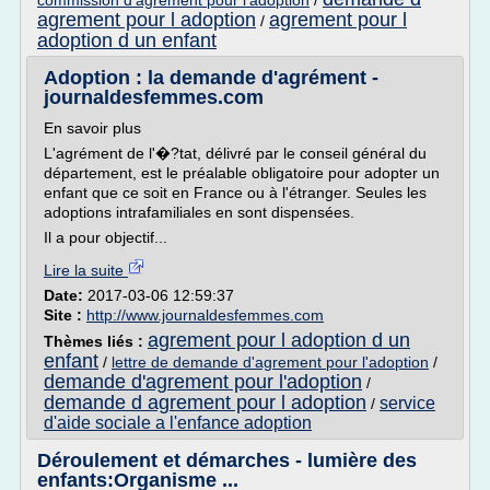
commission d'agrement pour l'adoption
/
agrement pour l adoption
agrement pour l
/
adoption d un enfant
Adoption : la demande d'agrément -
journaldesfemmes.com
En savoir plus
L'agrément de l'�?tat, délivré par le conseil général du
département, est le préalable obligatoire pour adopter un
enfant que ce soit en France ou à l'étranger. Seules les
adoptions intrafamiliales en sont dispensées.
Il a pour objectif...
Lire la suite
Date:
2017-03-06 12:59:37
Site :
http://www.journaldesfemmes.com
agrement pour l adoption d un
Thèmes liés :
enfant
/
lettre de demande d'agrement pour l'adoption
/
demande d'agrement pour l'adoption
/
demande d agrement pour l adoption
service
/
d'aide sociale a l'enfance adoption
Déroulement et démarches - lumière des
enfants:Organisme ...