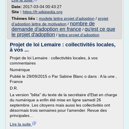
Lire la suite
Date:
2017-03-04 00:43:27
Site :
https://fr.wikipedia.org
Thèmes liés :
modele lettre projet d'adoption
/
projet
nombre de
d'adoption lettre de motivation
/
demande d'adoption en france
qu'est ce que
/
le projet d'adoption
/
lettre projet d'adoption
Projet de loi Lemaire : collectivités locales,
à vos ...
Projet de loi Lemaire : collectivités locales, à vos
commentaires
Numérique
Publié le 29/09/2015 o Par Sabine Blanc o dans : A la une ,
France
D.R.
La version "bêta" du texte de la secrétaire d'Etat en charge
du numérique a enfin été mise en ligne samedi 26
septembre. Les citoyens mais aussi les collectivités ont
désormais trois semaines pour l'amender. Revue des
principales...
Lire la suite