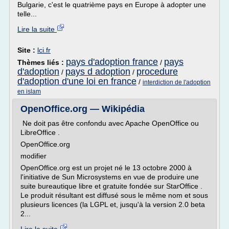
Bulgarie, c'est le quatrième pays en Europe à adopter une
telle...
Lire la suite
Site :
lci.fr
pays d'adoption france
pays
Thèmes liés :
/
d'adoption
pays d adoption
procedure
/
/
d'adoption d'une loi en france
/
interdiction de l'adoption
en islam
OpenOffice.org — Wikipédia
Ne doit pas être confondu avec Apache OpenOffice ou
LibreOffice .
OpenOffice.org
modifier
OpenOffice.org est un projet né le 13 octobre 2000 à
l'initiative de Sun Microsystems en vue de produire une
suite bureautique libre et gratuite fondée sur StarOffice .
Le produit résultant est diffusé sous le même nom et sous
plusieurs licences (la LGPL et, jusqu'à la version 2.0 beta
2...