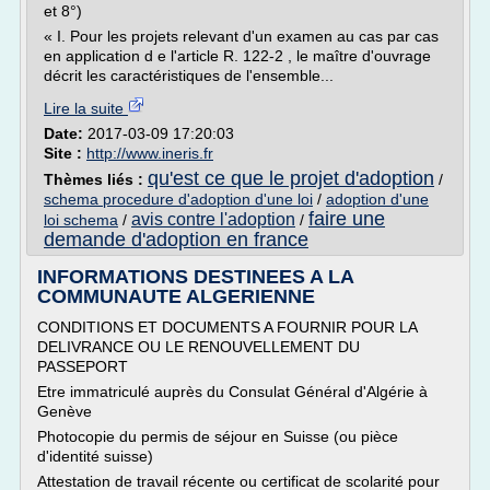
et 8°)
« I. Pour les projets relevant d'un examen au cas par cas
en application d e l'article R. 122-2 , le maître d'ouvrage
décrit les caractéristiques de l'ensemble...
Lire la suite
Date:
2017-03-09 17:20:03
Site :
http://www.ineris.fr
qu'est ce que le projet d'adoption
Thèmes liés :
/
schema procedure d'adoption d'une loi
/
adoption d'une
faire une
avis contre l'adoption
loi schema
/
/
demande d'adoption en france
INFORMATIONS DESTINEES A LA
COMMUNAUTE ALGERIENNE
CONDITIONS ET DOCUMENTS A FOURNIR POUR LA
DELIVRANCE OU LE RENOUVELLEMENT DU
PASSEPORT
Etre immatriculé auprès du Consulat Général d'Algérie à
Genève
Photocopie du permis de séjour en Suisse (ou pièce
d'identité suisse)
Attestation de travail récente ou certificat de scolarité pour