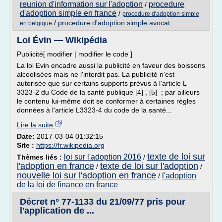
reunion d'information sur l'adoption
procedure
/
d'adoption simple en france
/
procedure d'adoption simple
/
procedure d'adoption simple avocat
en belgique
Loi Évin — Wikipédia
Publicité[ modifier | modifier le code ]
La loi Evin encadre aussi la publicité en faveur des boissons
alcoolisées mais ne l'interdit pas. La publicité n'est
autorisée que sur certains supports prévus à l'article L
3323-2 du Code de la santé publique [4] , [5] ; par ailleurs
le contenu lui-même doit se conformer à certaines règles
données à l'article L3323-4 du code de la santé...
Lire la suite
Date:
2017-03-04 01:32:15
Site :
https://fr.wikipedia.org
texte de loi sur
loi sur l'adoption 2016
Thèmes liés :
/
l'adoption en france
texte de loi sur l'adoption
/
/
nouvelle loi sur l'adoption en france
l'adoption
/
de la loi de finance en france
Décret n° 77-1133 du 21/09/77 pris pour
l'application de ...