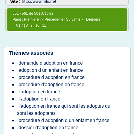
Site :
http://www.fbls.net
551 - 561 de 561 Articles
Page :
Première
| <
Précédente
| Suivante > | Dernière
...
6
|
7
|
8
|
9
|
10
|
11
Thèmes associés
demande d'adoption en france
adoption d un enfant en france
procedure d adoption en france
procedure d'adoption en france
l'adoption en france
l adoption en france
l'adoption en france qui sont les adoptes qui
sont les adoptants
procedure d adoption d un enfant en france
dossier d'adoption en france