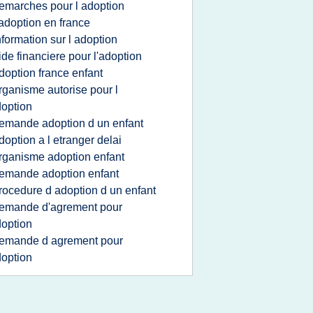
emarches pour l adoption
 adoption en france
nformation sur l adoption
ide financiere pour l'adoption
doption france enfant
rganisme autorise pour l
option
emande adoption d un enfant
doption a l etranger delai
rganisme adoption enfant
emande adoption enfant
rocedure d adoption d un enfant
emande d'agrement pour
option
emande d agrement pour
option