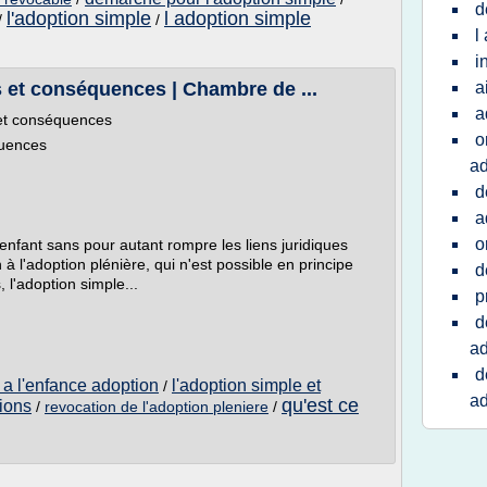
d
l'adoption simple
l adoption simple
/
/
l
i
 et conséquences | Chambre de ...
a
a
 et conséquences
o
quences
ad
d
a
o
enfant sans pour autant rompre les liens juridiques
 à l'adoption plénière, qui n'est possible en principe
d
l'adoption simple...
p
d
ad
d
 a l'enfance adoption
l'adoption simple et
/
ad
qu'est ce
tions
/
revocation de l'adoption pleniere
/