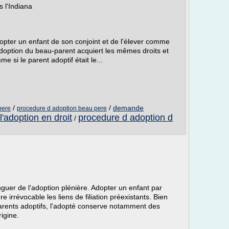
 l'Indiana
opter un enfant de son conjoint et de l'élever comme
adoption du beau-parent acquiert les mêmes droits et
e si le parent adoptif était le...
/
/
demande
pere
procedure d adoption beau pere
 l'adoption en droit
procedure d adoption d
/
nguer de l'adoption plénière. Adopter un enfant par
irrévocable les liens de filiation préexistants. Bien
parents adoptifs, l'adopté conserve notamment des
igine.