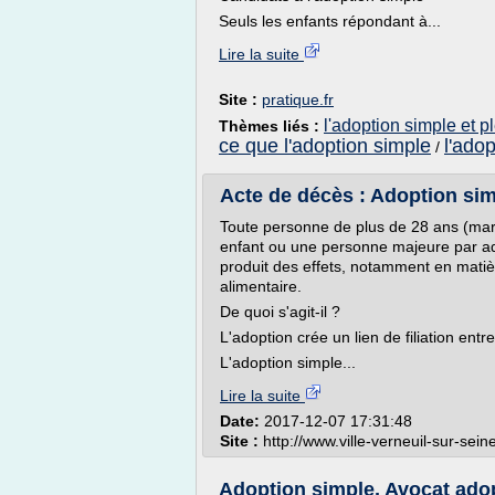
Seuls les enfants répondant à...
Lire la suite
Site :
pratique.fr
l'adoption simple et p
Thèmes liés :
ce que l'adoption simple
l'ado
/
Acte de décès : Adoption simp
Toute personne de plus de 28 ans (mari
enfant ou une personne majeure par ado
produit des effets, notamment en matière
alimentaire.
De quoi s'agit-il ?
L'adoption crée un lien de filiation entre
L'adoption simple...
Lire la suite
Date:
2017-12-07 17:31:48
Site :
http://www.ville-verneuil-sur-seine
Adoption simple, Avocat adopt