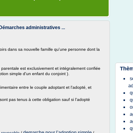
Démarches administratives ...
oirs dans sa nouvelle famille qu'une personne dont la
Thèm
té parentale est exclusivement et intégralement confiée
tion simple d'un enfant du conjoint ).
s
ad
imentaire entre le couple adoptant et l'adopté, et
q
ont pas tenus à cette obligation sauf si l'adopté
q
o
a
a
q
demarche pour l'adoption simple
e revocable
/
/