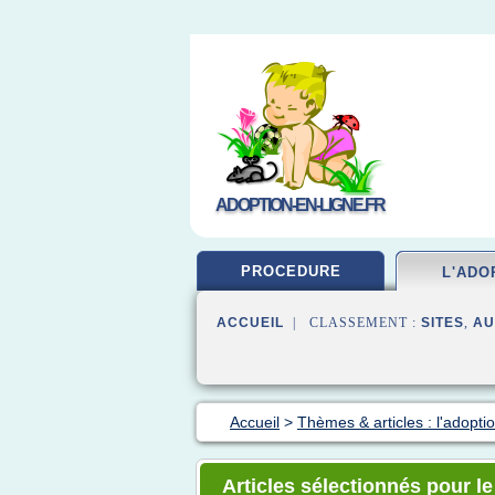
ADOPTION-EN-LIGNE.FR
PROCEDURE
L'ADO
ACCUEIL
| CLASSEMENT :
SITES
,
AU
Accueil
>
Thèmes & articles : l'adopti
Articles sélectionnés pour le