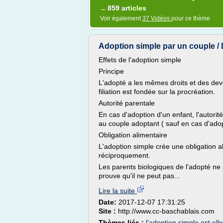
859 articles
→
Voir également
37 Vidéos
pour ce thème
Adoption simple par un couple / 
Effets de l'adoption simple
Principe
L'adopté a les mêmes droits et des dev
filiation est fondée sur la procréation.
Autorité parentale
En cas d'adoption d'un enfant, l'autori
au couple adoptant ( sauf en cas d'adop
Obligation alimentaire
L'adoption simple crée une obligation al
réciproquement.
Les parents biologiques de l'adopté ne s
prouve qu'il ne peut pas...
Lire la suite
Date:
2017-12-07 17:31:25
Site :
http://www.cc-baschablais.com
Thèmes liés :
l'adoption simple est ell