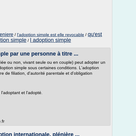
qu'est
leniere
/
l'adoption simple est elle revocable
/
ption simple
l adoption simple
/
le par une personne à titre ...
ée ou non, vivant seule ou en couple) peut adopter un
ption simple sous certaines conditions. L'adoption
 de filiation, d'autorité parentale et d'obligation
 l'adoptant et l'adopté.
.fr
ion internationale, plénière ...