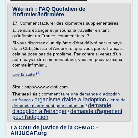
Wiki infi : FAQ Quotidien de
l'infirmier/infirmière
17. Comment facturer des kilomètres supplémentaires
1. Je suis étranger et je souhaite travailler en tant
qu'infirmier en France, comment faire ?
Si vous disposez d'un diplôme d'état délivré par un pays
de la CEE, Suisse et Andorre et que vous parlez français,
cela ne pose pas de problème. Par contre si venez d'un
autre pays extra communautaire, vous ne pouvez exercer
comme infirmier...
Lire la suite
Site :
http://www.wikiinfi.com
Thèmes liés :
comment faire une demande d adoption
organisme d'aide a l'adoption
en france
/
/
lettre de
demande
demande d'agrement pour l'adoption
/
d'adoption a l'etranger
demande d'agrement
/
pour l'adoption
La Cour de justice de la CEMAC -
AHJUCAF.org