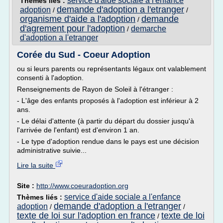
service d'aide sociale a l'enfance
Thèmes liés :
demande d'adoption a l'etranger
adoption
/
/
organisme d'aide a l'adoption
demande
/
d'agrement pour l'adoption
demarche
/
d'adoption a l'etranger
Corée du Sud - Coeur Adoption
ou si leurs parents ou représentants légaux ont valablement
consenti à l'adoption.
Renseignements de Rayon de Soleil à l'étranger :
- L'âge des enfants proposés à l'adoption est inférieur à 2
ans.
- Le délai d'attente (à partir du départ du dossier jusqu'à
l'arrivée de l'enfant) est d'environ 1 an.
- Le type d'adoption rendue dans le pays est une décision
administrative suivie...
Lire la suite
Site :
http://www.coeuradoption.org
service d'aide sociale a l'enfance
Thèmes liés :
demande d'adoption a l'etranger
adoption
/
/
texte de loi sur l'adoption en france
texte de loi
/