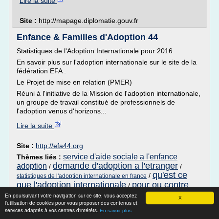
Lire la suite
Site :
http://mapage.diplomatie.gouv.fr
Enfance & Familles d'Adoption 44
Statistiques de l'Adoption Internationale pour 2016
En savoir plus sur l'adoption internationale sur le site de la
fédération EFA .
Le Projet de mise en relation (PMER)
Réuni à l'initiative de la Mission de l'adoption internationale,
un groupe de travail constitué de professionnels de
l'adoption venus d'horizons...
Lire la suite
Site :
http://efa44.org
service d'aide sociale a l'enfance
Thèmes liés :
demande d'adoption a l'etranger
adoption
/
/
qu'est ce
/
statistiques de l'adoption internationale en france
que l'adoption internationale
pour ou contre
/
l'adoption internationale
En poursuivant votre navigation sur ce site, vous acceptez
X
l'utilisation de cookies pour vous proposer des contenus et
Se faire adopter par son beau père -
services adaptés à vos centres d'intérêts.
En savoir plus