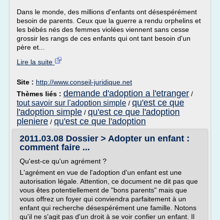
Dans le monde, des millions d'enfants ont désespérément
besoin de parents. Ceux que la guerre a rendu orphelins et
les bébés nés des femmes violées viennent sans cesse
grossir les rangs de ces enfants qui ont tant besoin d'un
père et...
Lire la suite
Site :
http://www.conseil-juridique.net
demande d'adoption a l'etranger
Thèmes liés :
/
qu'est ce que
tout savoir sur l'adoption simple
/
l'adoption simple
qu'est ce que l'adoption
/
pleniere
qu'est ce que l'adoption
/
2011.03.08 Dossier > Adopter un enfant :
comment faire ...
Qu'est-ce qu'un agrément ?
L'agrément en vue de l'adoption d'un enfant est une
autorisation légale. Attention, ce document ne dit pas que
vous êtes potentiellement de "bons parents" mais que
vous offrez un foyer qui conviendra parfaitement à un
enfant qui recherche désespérément une famille. Notons
qu'il ne s'agit pas d'un droit à se voir confier un enfant. Il