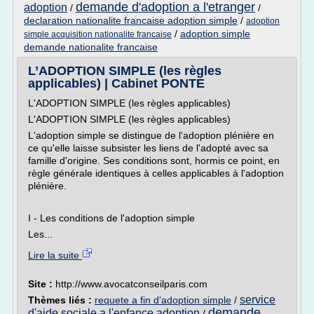
demande d'adoption a l'etranger
adoption
/
/
declaration nationalite francaise adoption simple
/
adoption
/
adoption simple
simple acquisition nationalite francaise
demande nationalite francaise
L’ADOPTION SIMPLE (les règles
applicables) | Cabinet PONTE
L'ADOPTION SIMPLE (les règles applicables)
L'ADOPTION SIMPLE (les règles applicables)
L'adoption simple se distingue de l'adoption plénière en
ce qu'elle laisse subsister les liens de l'adopté avec sa
famille d'origine. Ses conditions sont, hormis ce point, en
règle générale identiques à celles applicables à l'adoption
plénière.
I - Les conditions de l'adoption simple
Les...
Lire la suite
Site :
http://www.avocatconseilparis.com
service
Thèmes liés :
requete a fin d'adoption simple
/
demande
d'aide sociale a l'enfance adoption
/